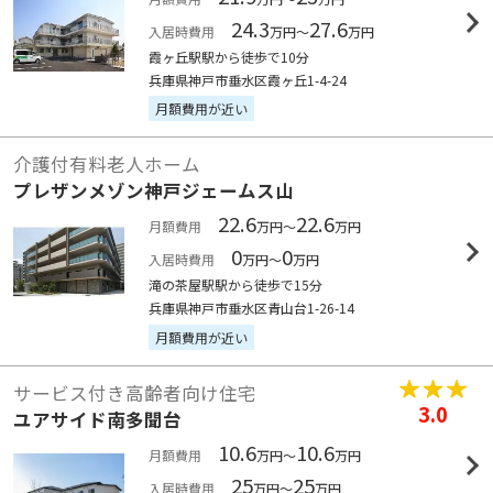
24.3
27.6
入居時費用
万円～
万円
霞ヶ丘駅駅から徒歩で10分
兵庫県神戸市垂水区霞ヶ丘1-4-24
月額費用が近い
介護付有料老人ホーム
プレザンメゾン神戸ジェームス山
22.6
22.6
月額費用
万円～
万円
0
0
入居時費用
万円～
万円
滝の茶屋駅駅から徒歩で15分
兵庫県神戸市垂水区青山台1-26-14
月額費用が近い
サービス付き高齢者向け住宅
3.0
ユアサイド南多聞台
10.6
10.6
月額費用
万円～
万円
25
25
入居時費用
万円～
万円