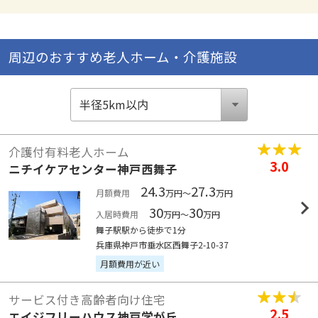
周辺のおすすめ老人ホーム・介護施設
介護付有料老人ホーム
3.0
ニチイケアセンター神戸西舞子
24.3
27.3
月額費用
万円～
万円
30
30
入居時費用
万円～
万円
舞子駅駅から徒歩で1分
兵庫県神戸市垂水区西舞子2-10-37
月額費用が近い
サービス付き高齢者向け住宅
2.5
エイジフリーハウス神戸学が丘