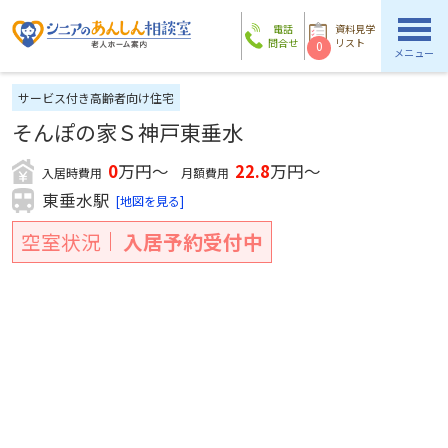
電話
資料見学
問合せ
リスト
0
メニュー
サービス付き高齢者向け住宅
そんぽの家Ｓ神戸東垂水
0
万円～
22.8
万円～
入居時費用
月額費用
東垂水駅
[地図を見る]
空室状況
入居予約受付中