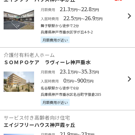
21.3
22.8
月額費用
万円～
万円
22.5
26.9
入居時費用
万円～
万円
舞子駅駅から徒歩で2分
兵庫県神戸市垂水区学が丘4-9-2
月額費用が近い
介護付有料老人ホーム
ＳＯＭＰＯケア ラヴィーレ神戸垂水
23.1
35.3
月額費用
万円～
万円
0
900
入居時費用
万円～
万円
名谷駅駅から徒歩で6分
兵庫県神戸市垂水区名谷町字猿倉285
月額費用が近い
サービス付き高齢者向け住宅
エイジフリーハウス神戸霞ヶ丘
21.9
23
月額費用
万円～
万円