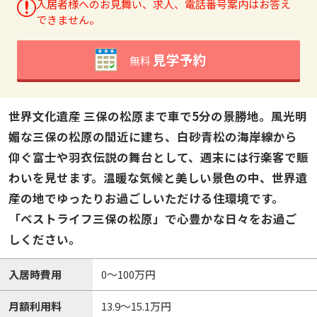
入居者様へのお見舞い、求人、電話番号案内はお答え
できません。
見学予約
無料
世界文化遺産 三保の松原まで車で5分の景勝地。風光明
媚な三保の松原の間近に建ち、白砂青松の海岸線から
仰ぐ富士や羽衣伝説の舞台として、週末には行楽客で賑
わいを見せます。温暖な気候と美しい景色の中、世界遺
産の地でゆったりお過ごしいただける住環境です。
「ベストライフ三保の松原」で心豊かな日々をお過ご
しください。
入居時費用
0～100万円
月額利用料
13.9～15.1万円