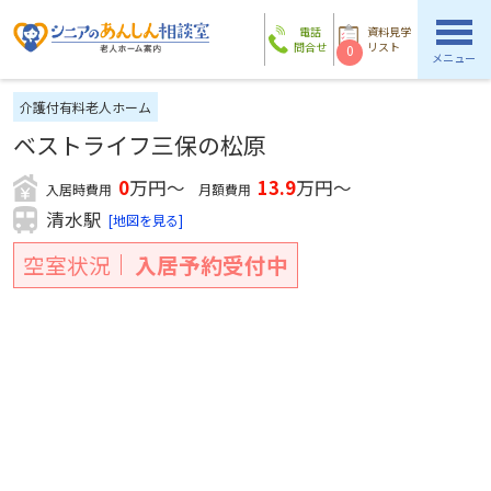
電話
資料見学
問合せ
リスト
0
メニュー
介護付有料老人ホーム
ベストライフ三保の松原
0
万円～
13.9
万円～
入居時費用
月額費用
清水駅
[地図を見る]
空室状況
入居予約受付中