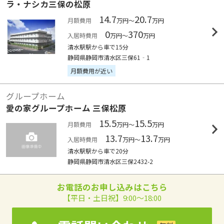
ラ・ナシカ三保の松原
14.7
20.7
月額費用
万円～
万円
0
370
入居時費用
万円～
万円
清水駅駅から車で15分
静岡県静岡市清水区三保61‐1
月額費用が近い
グループホーム
愛の家グループホーム 三保松原
15.5
15.5
月額費用
万円～
万円
13.7
13.7
入居時費用
万円～
万円
清水駅駅から車で20分
静岡県静岡市清水区三保2432-2
お電話のお申し込みはこちら
【平日・土日祝】9:00～18:00