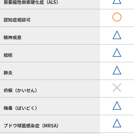
筋萎縮性側索硬化症（ALS）
認知症相談可
精神疾患
結核
肺炎
疥癬（かいせん）
梅毒（ばいどく）
ブドウ球菌感染症（MRSA）