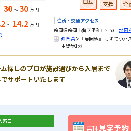
30
30
～
万円
住所・交通アクセス
.2
14.2
～
万円
静岡県静岡市葵区平和1-2-53
地図
部
静岡県
＞『静岡駅』 しずてつバス
車徒歩1分
ーム探しのプロが施設選びから入居まで
料でサポートいたします
の窓口
見学予約
無料