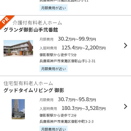
月額費用が近い
介護付有料老人ホーム
グランダ御影山手弐番館
30.2
99.9
月額費用
万円～
万円
125.4
2,200
入居時費用
万円～
万円
御影駅駅から徒歩で5分
兵庫県神戸市東灘区御影山手1-2-31
月額費用が近い
住宅型有料老人ホーム
グッドタイムリビング 御影
30.7
95.8
月額費用
万円～
万円
180.3
3,528
入居時費用
万円～
万円
御影駅駅から徒歩で2分
兵庫県神戸市東灘区御影中町3-2-3
月額費用が近い