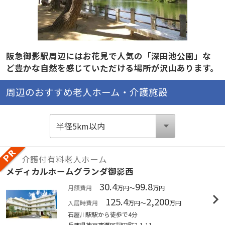
阪急御影駅周辺にはお花見で人気の「深田池公園」な
ど豊かな自然を感じていただける場所が沢山あります。
周辺のおすすめ老人ホーム・介護施設
介護付有料老人ホーム
メディカルホームグランダ御影西
30.4
99.8
月額費用
万円～
万円
125.4
2,200
入居時費用
万円～
万円
石屋川駅駅から徒歩で4分
兵庫県神戸市灘区記田町2-1-11