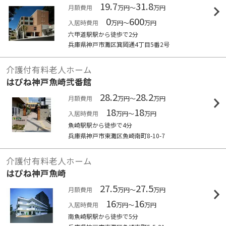
19.7
31.8
月額費用
万円～
万円
0
600
入居時費用
万円～
万円
六甲道駅駅から徒歩で2分
兵庫県神戸市灘区箕岡通4丁目5番2号
介護付有料老人ホーム
はぴね神戸魚崎弐番館
28.2
28.2
月額費用
万円～
万円
18
18
入居時費用
万円～
万円
魚崎駅駅から徒歩で4分
兵庫県神戸市東灘区魚崎南町8-10-7
介護付有料老人ホーム
はぴね神戸魚崎
27.5
27.5
月額費用
万円～
万円
16
16
入居時費用
万円～
万円
南魚崎駅駅から徒歩で5分