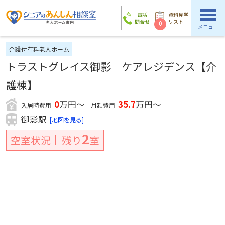
電話
資料見学
問合せ
リスト
0
メニュー
介護付有料老人ホーム
トラストグレイス御影 ケアレジデンス【介
護棟】
0
万円～
35.7
万円～
入居時費用
月額費用
御影駅
[地図を見る]
2
空室状況
残り
室