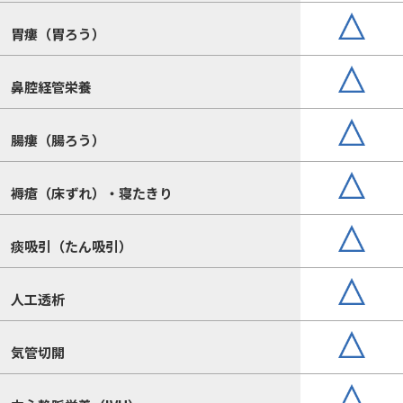
胃瘻（胃ろう）
鼻腔経管栄養
腸瘻（腸ろう）
褥瘡（床ずれ）・寝たきり
痰吸引（たん吸引）
人工透析
気管切開