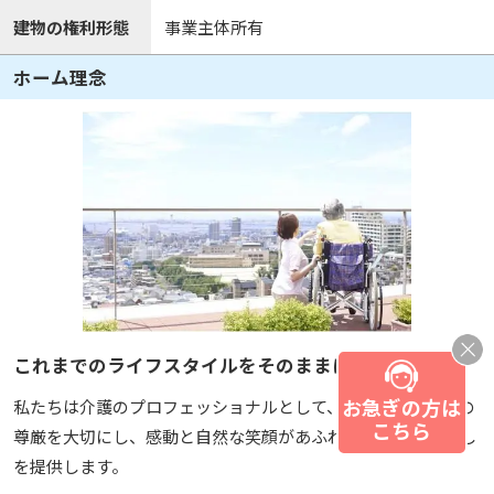
建物の権利形態
事業主体所有
ホーム理念
これまでのライフスタイルをそのままに。
お急ぎの方は
私たちは介護のプロフェッショナルとして、お一人おひとりの
こちら
尊厳を大切にし、感動と自然な笑顔があふれるホームの暮らし
を提供します。