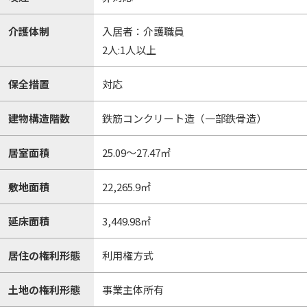
介護体制
入居者：介護職員
2人:1人以上
保全措置
対応
建物構造階数
鉄筋コンクリート造（一部鉄骨造）
居室面積
25.09～27.47㎡
敷地面積
22,265.9㎡
延床面積
3,449.98㎡
居住の権利形態
利用権方式
土地の権利形態
事業主体所有