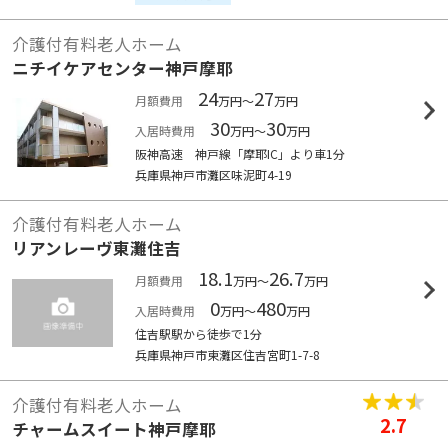
介護付有料老人ホーム
ニチイケアセンター神戸摩耶
24
27
月額費用
万円～
万円
30
30
入居時費用
万円～
万円
阪神高速 神戸線「摩耶IC」より車1分
兵庫県神戸市灘区味泥町4-19
介護付有料老人ホーム
リアンレーヴ東灘住吉
18.1
26.7
月額費用
万円～
万円
0
480
入居時費用
万円～
万円
住吉駅駅から徒歩で1分
兵庫県神戸市東灘区住吉宮町1-7-8
介護付有料老人ホーム
2.7
チャームスイート神戸摩耶