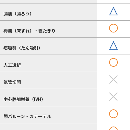
腸瘻（腸ろう）
褥瘡（床ずれ）・寝たきり
痰吸引（たん吸引）
人工透析
気管切開
中心静脈栄養（IVH）
尿バルーン・カテーテル