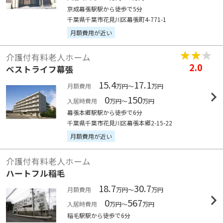
京成幕張駅駅から徒歩で5分
千葉県千葉市花見川区幕張町4-771-1
月額費用が近い
介護付有料老人ホーム
2.0
ベストライフ幕張
15.4
17.1
月額費用
万円～
万円
0
150
入居時費用
万円～
万円
幕張本郷駅駅から徒歩で6分
千葉県千葉市花見川区幕張本郷2-15-22
月額費用が近い
介護付有料老人ホーム
ハートフル稲毛
18.7
30.7
月額費用
万円～
万円
0
567
入居時費用
万円～
万円
稲毛駅駅から徒歩で6分