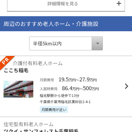
詳細情報を見る
周辺のおすすめ老人ホーム・介護施設
介護付有料老人ホーム
ここち稲毛
19.5
27.9
月額費用
万円～
万円
86.4
500
入居時費用
万円～
万円
稲毛駅駅から徒歩で13分
千葉県千葉市稲毛区黒砂台2-4-1
月額費用が近い
住宅型有料老人ホーム
ツクイ・サンフォレスト千葉稲毛