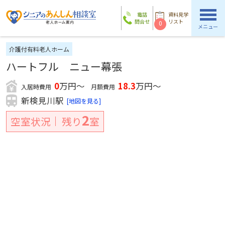
電話
資料見学
問合せ
リスト
0
メニュー
介護付有料老人ホーム
ハートフル ニュー幕張
0
万円～
18.3
万円～
入居時費用
月額費用
新検見川駅
[地図を見る]
2
空室状況
残り
室