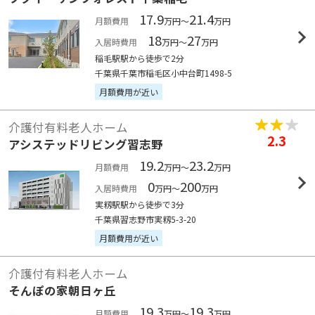
17.9
21.4
月額費用
万円～
万円
18
27
入居時費用
万円～
万円
稲毛駅駅から徒歩で2分
千葉県千葉市稲毛区小中台町1498-5
月額費用が近い
介護付有料老人ホーム
2.3
アシステッドリビング習志野
19.2
23.2
月額費用
万円～
万円
0
200
入居時費用
万円～
万円
実籾駅駅から徒歩で3分
千葉県習志野市実籾5-3-20
月額費用が近い
介護付有料老人ホーム
そんぽの家朝日ヶ丘
19.3
19.3
月額費用
万円～
万円