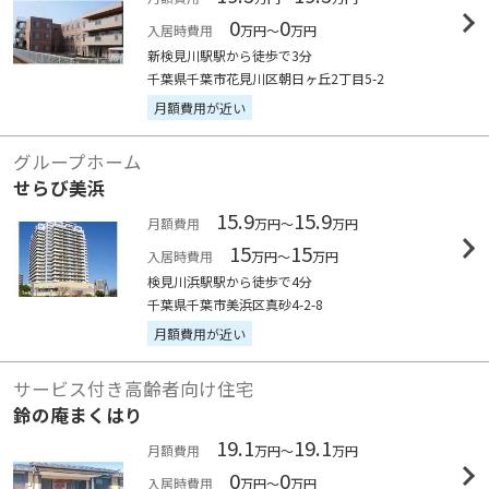
0
0
入居時費用
万円～
万円
新検見川駅駅から徒歩で3分
千葉県千葉市花見川区朝日ヶ丘2丁目5-2
月額費用が近い
グループホーム
せらび美浜
15.9
15.9
月額費用
万円～
万円
15
15
入居時費用
万円～
万円
検見川浜駅駅から徒歩で4分
千葉県千葉市美浜区真砂4-2-8
月額費用が近い
サービス付き高齢者向け住宅
鈴の庵まくはり
19.1
19.1
月額費用
万円～
万円
0
0
入居時費用
万円～
万円