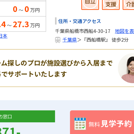
0
0
～
万円
住所・交通アクセス
.4
27.3
～
万円
千葉県船橋市西船4-30-17
地図を表
日本
千葉県
＞『西船橋駅』 徒歩2分
ーム探しのプロが施設選びから入居まで
料でサポートいたします
の窓口
見学予約
無料
371-