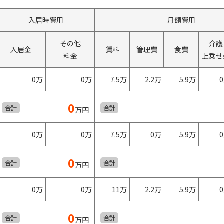
入居時費用
月額費用
その他
介護
入居金
賃料
管理費
食費
料金
上乗せ
0万
0万
7.5万
2.2万
5.9万
0
合計
合計
万円
0万
0万
7.5万
0万
5.9万
0
合計
合計
万円
0万
0万
11万
2.2万
5.9万
0
合計
合計
万円