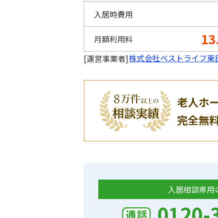
入居時費用
13
月額利用料
株式会社ベストライフ東
[運営事業者]
老人ホ
完全無
入居相談専用
0120-