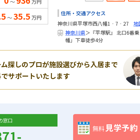
0
936
～
万円
住所・交通アクセス
.5
35.5
～
万円
神奈川県平塚市西八幡1‐7‐27
地
神奈川県
＞『平塚駅』 北口6番
幡」下車徒歩4分
ーム探しのプロが施設選びから入居まで
料でサポートいたします
の窓口
見学予約
無料
371-