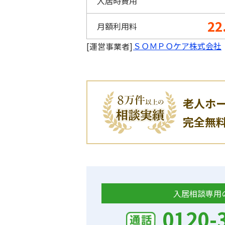
入居時費用
22
月額利用料
ＳＯＭＰＯケア株式会社
[運営事業者]
老人ホ
完全無
入居相談専用
0120-