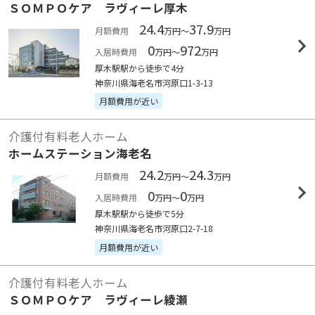
ＳＯＭＰＯケア ラヴィーレ厚木
24.4
37.9
月額費用
万円～
万円
0
972
入居時費用
万円～
万円
厚木駅駅から徒歩で4分
神奈川県海老名市河原口1-3-13
月額費用が近い
介護付有料老人ホーム
ホームステーション海老名
24.2
24.3
月額費用
万円～
万円
0
0
入居時費用
万円～
万円
厚木駅駅から徒歩で5分
神奈川県海老名市河原口2-7-18
月額費用が近い
介護付有料老人ホーム
ＳＯＭＰＯケア ラヴィーレ綾瀬