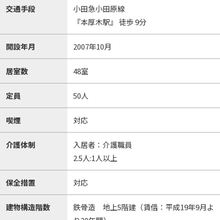
交通手段
小田急小田原線
『本厚木駅』 徒歩 9分
開設年月
2007年10月
居室数
48室
定員
50人
喫煙
対応
介護体制
入居者：介護職員
2.5人:1人以上
保全措置
対応
建物構造階数
鉄骨造 地上5階建（賃借：平成19年9月よ