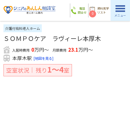
電話
資料見学
問合せ
リスト
0
メニュー
介護付有料老人ホーム
ＳＯＭＰＯケア ラヴィーレ本厚木
0
万円～
23.1
万円～
入居時費用
月額費用
本厚木駅
[地図を見る]
1〜4
空室状況
残り
室