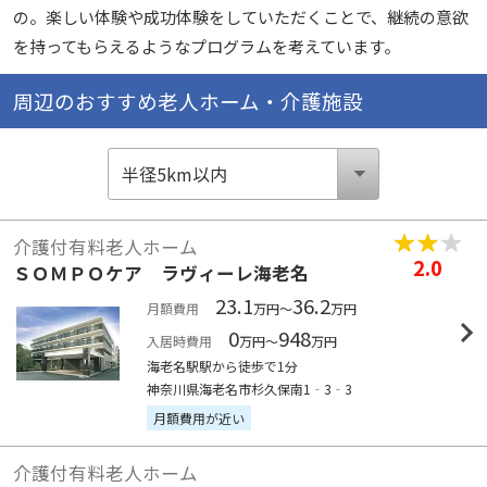
の。楽しい体験や成功体験をしていただくことで、継続の意欲
を持ってもらえるようなプログラムを考えています。
周辺のおすすめ老人ホーム・介護施設
介護付有料老人ホーム
2.0
ＳＯＭＰＯケア ラヴィーレ海老名
23.1
36.2
月額費用
万円～
万円
0
948
入居時費用
万円～
万円
海老名駅駅から徒歩で1分
神奈川県海老名市杉久保南1‐3‐3
月額費用が近い
介護付有料老人ホーム