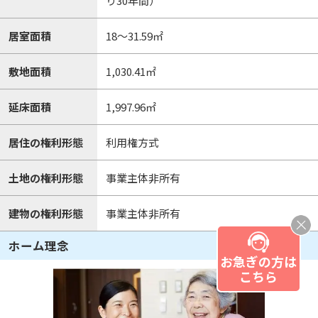
り30年間）
居室面積
18～31.59㎡
敷地面積
1,030.41㎡
延床面積
1,997.96㎡
居住の権利形態
利用権方式
土地の権利形態
事業主体非所有
建物の権利形態
事業主体非所有
ホーム理念
お急ぎの方は
こちら