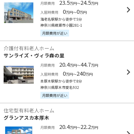
23.5
24.5
月額費用
万円～
万円
0
0
入居時費用
万円～
万円
海老名駅駅から徒歩で5分
神奈川県綾瀬市小園281-1
月額費用が近い
介護付有料老人ホーム
サンライズ・ヴィラ森の里
20.4
44.7
月額費用
万円～
万円
0
240
入居時費用
万円～
万円
本厚木駅駅から徒歩で8分
神奈川県厚木市愛名932
月額費用が近い
住宅型有料老人ホーム
グランアスカ本厚木
20.4
22.2
月額費用
万円～
万円