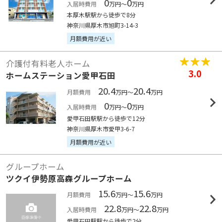
0
0
入居時費用
万円～
万円
本厚木駅駅から徒歩で8分
神奈川県厚木市旭町3-14-3
月額費用が近い
介護付有料老人ホーム
3.0
ホームステーション愛甲石田
20.4
20.4
月額費用
万円～
万円
0
0
入居時費用
万円～
万円
愛甲石田駅駅から徒歩で12分
神奈川県厚木市愛甲3-6-7
月額費用が近い
グループホーム
ツクイ伊勢原高森グループホーム
15.6
15.6
月額費用
万円～
万円
22.8
22.8
入居時費用
万円～
万円
愛甲石田駅駅から徒歩で2分