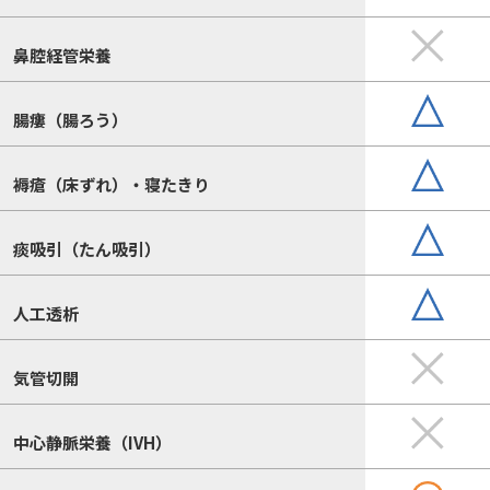
鼻腔経管栄養
腸瘻（腸ろう）
褥瘡（床ずれ）・寝たきり
痰吸引（たん吸引）
人工透析
気管切開
中心静脈栄養（IVH）