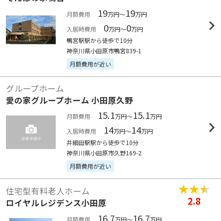
19
19
月額費用
万円～
万円
0
0
入居時費用
万円～
万円
鴨宮駅駅から徒歩で10分
神奈川県小田原市鴨宮839-1
月額費用が近い
グループホーム
愛の家グループホーム 小田原久野
15.1
15.1
月額費用
万円～
万円
14
14
入居時費用
万円～
万円
井細田駅駅から徒歩で10分
神奈川県小田原市久野169-2
月額費用が近い
住宅型有料老人ホーム
2.8
ロイヤルレジデンス小田原
16.7
16.7
月額費用
万円～
万円