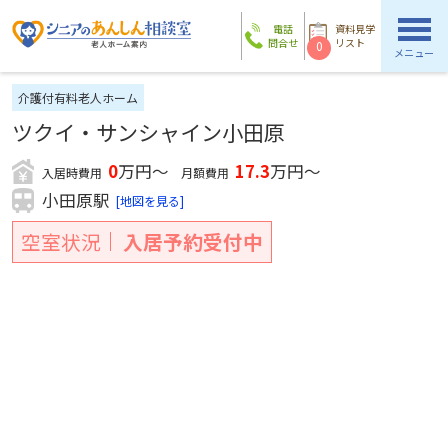
電話
資料見学
問合せ
リスト
0
メニュー
介護付有料老人ホーム
ツクイ・サンシャイン小田原
0
万円～
17.3
万円～
入居時費用
月額費用
小田原駅
[地図を見る]
空室状況
入居予約受付中