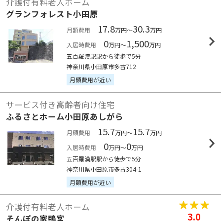
介護付有料老人ホーム
グランフォレスト小田原
17.8
30.3
月額費用
万円～
万円
0
1,500
入居時費用
万円～
万円
五百羅漢駅駅から徒歩で5分
神奈川県小田原市多古712
月額費用が近い
サービス付き高齢者向け住宅
ふるさとホーム小田原あしがら
15.7
15.7
月額費用
万円～
万円
0
0
入居時費用
万円～
万円
五百羅漢駅駅から徒歩で5分
神奈川県小田原市多古304-1
月額費用が近い
介護付有料老人ホーム
3.0
そんぽの家鴨宮