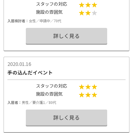
スタッフの対応
てはくれないのだろうという印象です。施設は綺麗
施設の雰囲気
で良かったのですが、実際の介護士さん達には会っ
入居検討者：
女性／申請中／70代
てないので不安は残ります。又、胃腸炎の患者さん
が出た為に部屋が見学できなかったのが残念です。
詳しく見る
2020.01.16
手の込んだイベント
スタッフの対応
施設の雰囲気
入居者：
男性／要介護1／80代
詳しく見る