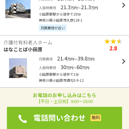
21.3
21.3
入居時費用
万円～
万円
小田原駅駅から徒歩で20分
神奈川県小田原市久野128-1
月額費用が近い
介護付有料老人ホーム
2.8
はなことば小田原
21.4
39.8
月額費用
万円～
万円
30
60
入居時費用
万円～
万円
小田原駅駅から徒歩で1分
神奈川県小田原市酒匂3-9-12
お電話のお申し込みはこちら
【平日・土日祝】9:00～18:00
電話問い合わせ