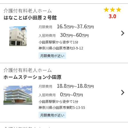
介護付有料老人ホーム
3.0
はなことば小田原２号館
16.5
37.6
月額費用
万円～
万円
30
60
入居時費用
万円～
万円
小田原駅駅から徒歩で1分
神奈川県小田原市酒匂3-9-12
月額費用が近い
介護付有料老人ホーム
ホームステーション小田原
18.8
18.8
月額費用
万円～
万円
0
0
入居時費用
万円～
万円
小田原駅駅から徒歩で1分
神奈川県小田原市東町5-13-55
月額費用が近い