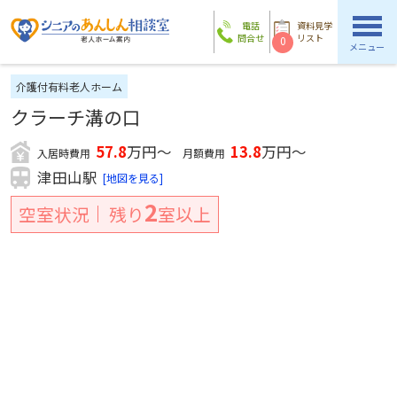
電話
資料見学
問合せ
リスト
0
メニュー
介護付有料老人ホーム
クラーチ溝の口
57.8
万円～
13.8
万円～
入居時費用
月額費用
津田山駅
[地図を見る]
2
空室状況
残り
室以上