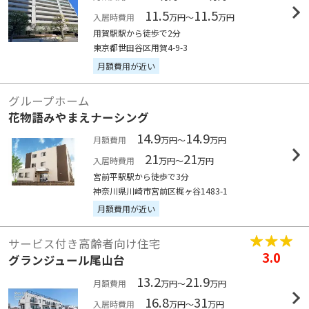
11.5
11.5
入居時費用
万円～
万円
用賀駅駅から徒歩で2分
東京都世田谷区用賀4-9-3
月額費用が近い
グループホーム
花物語みやまえナーシング
14.9
14.9
月額費用
万円～
万円
21
21
入居時費用
万円～
万円
宮前平駅駅から徒歩で3分
神奈川県川崎市宮前区梶ヶ谷1483-1
月額費用が近い
サービス付き高齢者向け住宅
3.0
グランジュール尾山台
13.2
21.9
月額費用
万円～
万円
16.8
31
入居時費用
万円～
万円