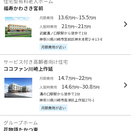
住宅型有料老人ホーム
福寿かわさき宮前
13.6
15.5
月額費用
万円～
万円
21
21
入居時費用
万円～
万円
武蔵溝ノ口駅駅から徒歩で1分
神奈川県川崎市宮前区神木本町2-4-13-8
月額費用が近い
サービス付き高齢者向け住宅
ココファン川崎上作延
14.7
22
月額費用
万円～
万円
14.6
30.8
入居時費用
万円～
万円
溝の口駅駅から徒歩で2分
神奈川県川崎市高津区上作延270-1
月額費用が近い
グループホーム
花物語たかつ東