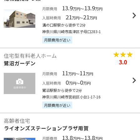
13.9
13.9
月額費用
万円～
万円
21
21
入居時費用
万円～
万円
溝の口駅駅から徒歩で2分
神奈川県川崎市高津区子母口283-1
月額費用が近い
住宅型有料老人ホーム
3.0
鷺沼ガーデン
11
11
月額費用
万円～
万円
0
0
入居時費用
万円～
万円
鷺沼駅駅から徒歩で2分
神奈川県川崎市宮前区小台1-17-16
月額費用が近い
高齢者住宅
ライオンズステーションプラザ用賀
13.8
13.8
月額費用
万円～
万円