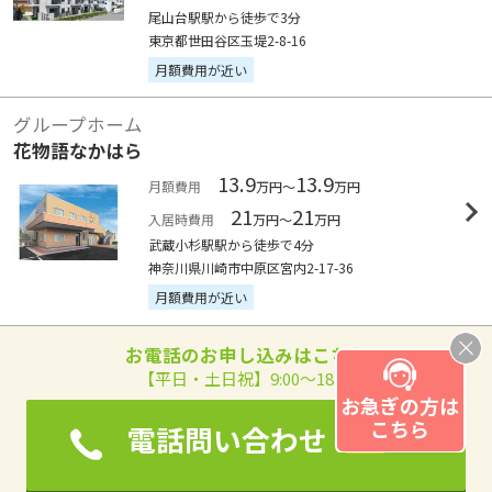
尾山台駅駅から徒歩で3分
東京都世田谷区玉堤2-8-16
月額費用が近い
グループホーム
花物語なかはら
13.9
13.9
月額費用
万円～
万円
21
21
入居時費用
万円～
万円
武蔵小杉駅駅から徒歩で4分
神奈川県川崎市中原区宮内2-17-36
月額費用が近い
お電話のお申し込みはこちら
【平日・土日祝】9:00～18:00
お急ぎの方は
こちら
電話問い合わせ