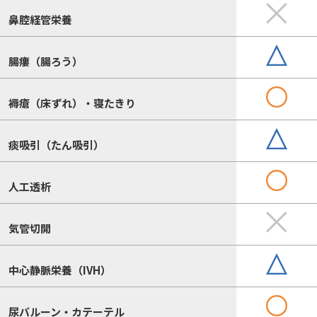
鼻腔経管栄養
腸瘻（腸ろう）
褥瘡（床ずれ）・寝たきり
痰吸引（たん吸引）
人工透析
気管切開
中心静脈栄養（IVH）
尿バルーン・カテーテル