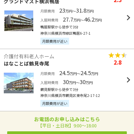
グランドマスト横浜鴨居
23
31.8
月額費用
万円～
万円
27.7
46.2
入居時費用
万円～
万円
鴨居駅駅から徒歩で3分
神奈川県横浜市緑区鴨居6-27-1
月額費用が近い
介護付有料老人ホーム
2.8
はなことば鶴見寺尾
24.5
24.5
月額費用
万円～
万円
30
30
入居時費用
万円～
万円
鶴見駅駅から徒歩で3分
神奈川県横浜市鶴見区東寺尾2-17-12
月額費用が近い
お電話のお申し込みはこちら
【平日・土日祝】9:00～18:00