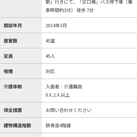
駅」行きにて、「又口橋」バス停下車（乗
車時間約3分） 徒歩 7分
開設年月
2014年3月
居室数
45室
定員
45人
喫煙
対応
介護体制
入居者：介護職員
0人:1人以上
保全措置
お問い合わせください
建物構造階数
鉄骨造4階建