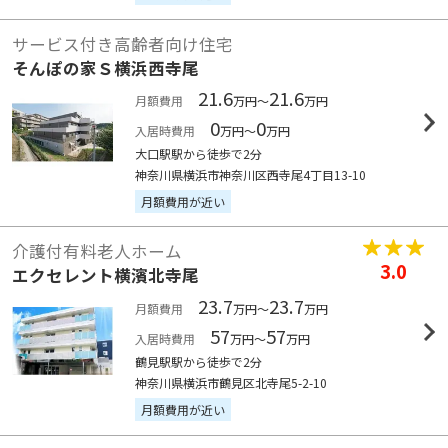
サービス付き高齢者向け住宅
そんぽの家Ｓ横浜西寺尾
21.6
21.6
月額費用
万円～
万円
0
0
入居時費用
万円～
万円
大口駅駅から徒歩で2分
神奈川県横浜市神奈川区西寺尾4丁目13-10
月額費用が近い
介護付有料老人ホーム
3.0
エクセレント横濱北寺尾
23.7
23.7
月額費用
万円～
万円
57
57
入居時費用
万円～
万円
鶴見駅駅から徒歩で2分
神奈川県横浜市鶴見区北寺尾5-2-10
月額費用が近い