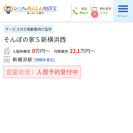
電話
資料見学
問合せ
リスト
0
メニュー
サービス付き高齢者向け住宅
そんぽの家Ｓ新横浜西
0
万円～
22.1
万円～
入居時費用
月額費用
新横浜駅
[地図を見る]
空室状況
入居予約受付中