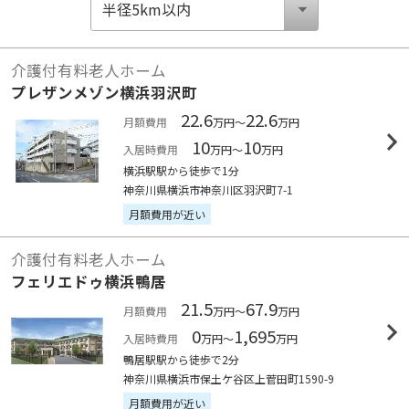
介護付有料老人ホーム
プレザンメゾン横浜羽沢町
22.6
22.6
月額費用
万円～
万円
10
10
入居時費用
万円～
万円
横浜駅駅から徒歩で1分
神奈川県横浜市神奈川区羽沢町7-1
月額費用が近い
介護付有料老人ホーム
フェリエドゥ横浜鴨居
21.5
67.9
月額費用
万円～
万円
0
1,695
入居時費用
万円～
万円
鴨居駅駅から徒歩で2分
神奈川県横浜市保土ケ谷区上菅田町1590-9
月額費用が近い