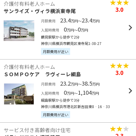
介護付有料老人ホーム
3.0
サンライズ・ヴィラ横浜東寺尾
23.4
23.4
月額費用
万円～
万円
0
0
入居時費用
万円～
万円
鶴見駅駅から徒歩で2分
神奈川県横浜市鶴見区東寺尾1-38-27
月額費用が近い
介護付有料老人ホーム
3.0
ＳＯＭＰＯケア ラヴィーレ綱島
23.2
38.5
月額費用
万円～
万円
0
1,104
入居時費用
万円～
万円
綱島駅駅から徒歩で3分
神奈川県横浜市港北区新吉田東8‐16‐33
月額費用が近い
サービス付き高齢者向け住宅
2.3