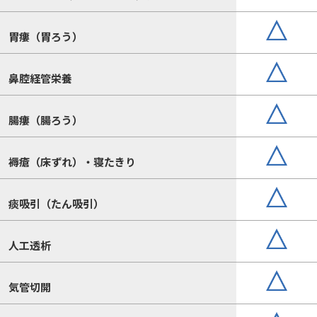
胃瘻（胃ろう）
鼻腔経管栄養
腸瘻（腸ろう）
褥瘡（床ずれ）・寝たきり
痰吸引（たん吸引）
人工透析
気管切開