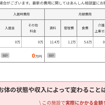
場合がございます。最新の費用に関してはあんしん相談室にお
入居時費用
月額費用
その他
介護
入居金
賃料
管理費
食費
料金
上乗せ
0万
0万
11.4万
1.2万
5.6万
0
合計
合計
万円
お体の状態や収入によって変わること
\ この施設で
実際にかかる金額