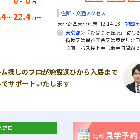
0
0
～
万円
住所・交通アクセス
.4
22.4
～
万円
東京都西東京市泉町2-14-13
地図を
東京都
＞『ひばりヶ丘駅』 徒歩2
循環又は保谷庁舎又は東伏見北
会前」バス停下車（乗車時間約５
ーム探しのプロが施設選びから入居まで
料でサポートいたします
の窓口
見学予約
無料