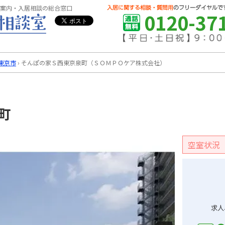
案内・入居相談の総合窓口
0120-37
東京市
›
そんぽの家Ｓ西東京泉町（ＳＯＭＰＯケア株式会社）
町
空室状況
求人