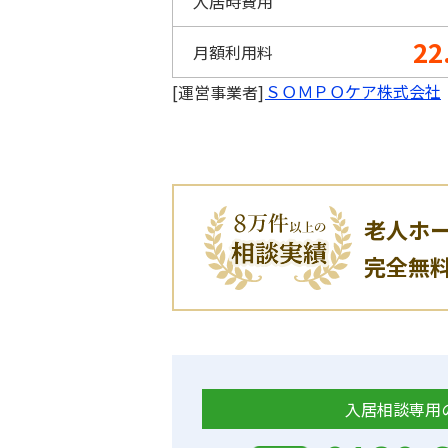
入居時費用
22
月額利用料
ＳＯＭＰＯケア株式会社
[運営事業者]
老人ホ
完全無
入居相談専用