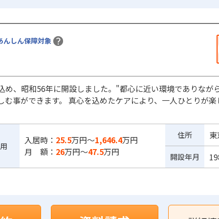
あんしん保障対象
め、昭和56年に開設しました。"都心に近い環境でありながら約
しむ事ができます。 真心を込めたケアにより、一人ひとりが楽
東
住所
入居時：
25.5
万円～
1,646.4
万円
用
月 額：
26
万円～
47.5
万円
1
開設年月