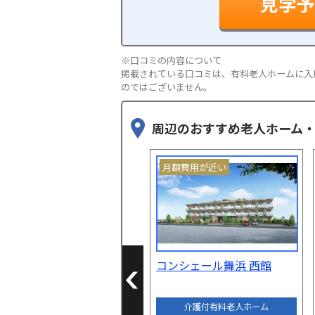
見学予
※口コミの内容について
掲載されている口コミは、有料老人ホームに入
のではございません。
周辺のおすすめ老人ホーム
月額費用が近い
Previous
Previous
コンシェール舞浜 西館
介護付有料老人ホーム