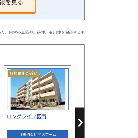
報を見る
あり、内容の真偽や正確性、有用性を保証するも
月額費用が近い
月額費用が近い
Next
Next
ロングライフ葛西
グッドタイムナーシングホ
ーム・江戸川
介護付有料老人ホーム
介護付有料老人ホーム