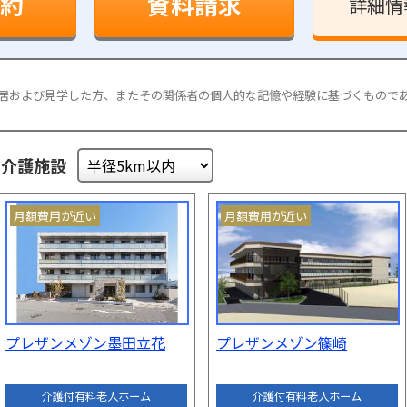
約
資料請求
詳細情
居および見学した方、またその関係者の個人的な記憶や経験に基づくもので
・介護施設
月額費用が近い
月額費用が近い
プレザンメゾン墨田立花
プレザンメゾン篠崎
介護付有料老人ホーム
介護付有料老人ホーム