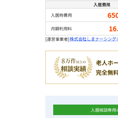
入居費用
65
入居時費用
16
月額利用料
株式会社しまナーシング
[運営事業者]
老人ホ
完全無
入居相談専用