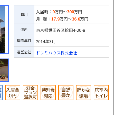
入居時：
0
万円～
300
万円
費用
月 額：
17.9
万円～
36.8
万円
住所
東京都世田谷区給田4-20-8
開設年月
2014年3月
運営会社
ドレミハウス株式会社