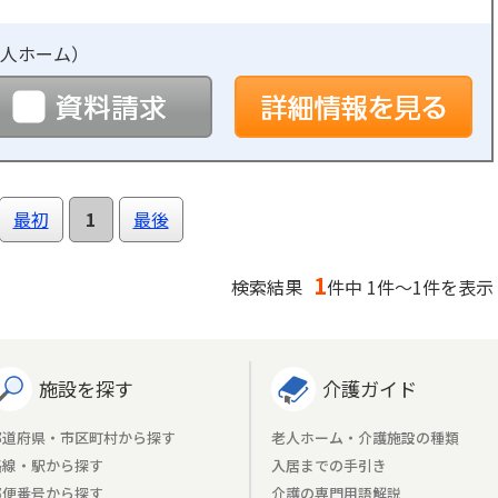
人ホーム
）
予約
資料請求
詳
最初
1
最後
1
検索結果
件中 1件～1件を表示
施設を探す
介護ガイド
都道府県・市区町村から探す
老人ホーム・介護施設の種類
路線・駅から探す
入居までの手引き
郵便番号から探す
介護の専門用語解説