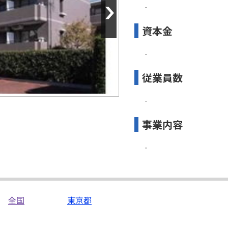
‐
資本金
‐
従業員数
‐
事業内容
‐
全国
東京都