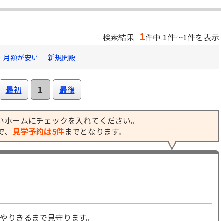
1
検索結果
件中 1件～1件を表示
｜
月額が安い
｜
新規開設
最初
1
最後
いホームにチェックを入れてください。
で、
見学予約は5件
までとなります。
やりきるまで見守ります。