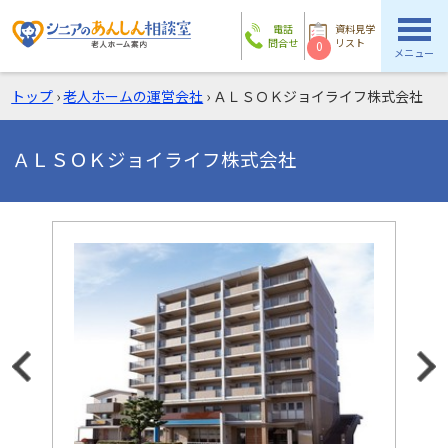
電話
資料見学
問合せ
リスト
0
メニュー
トップ
›
老人ホームの運営会社
›
ＡＬＳＯＫジョイライフ株式会社
ＡＬＳＯＫジョイライフ株式会社