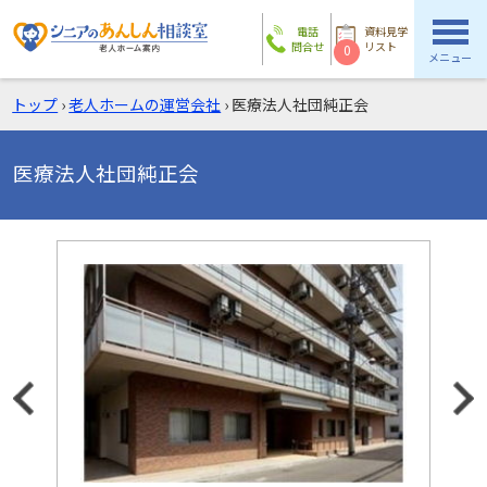
電話
資料見学
問合せ
リスト
0
メニュー
トップ
›
老人ホームの運営会社
›
医療法人社団純正会
医療法人社団純正会