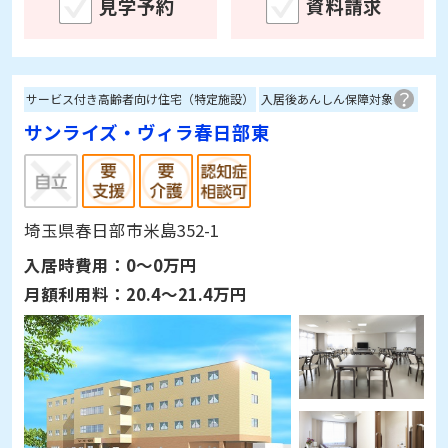
見学予約
資料請求
サービス付き高齢者向け住宅（特定施設）
入居後あんしん保障対象
サンライズ・ヴィラ春日部東
埼玉県春日部市米島352-1
入居時費用：
0～0万円
月額利用料：
20.4～21.4万円