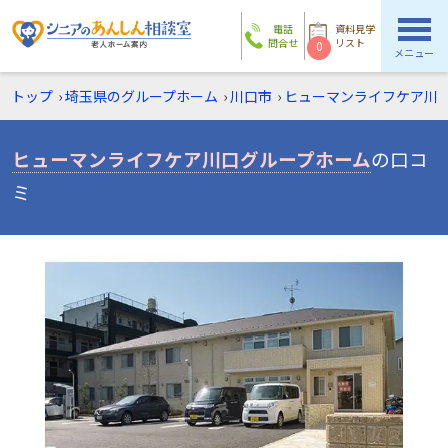
電話
資料見学
問合せ
リスト
0
メニュー
トップ
›
埼玉県のグループホーム
›
川口市
›
ヒューマンライフケア川
ヒューマンライフケア川口グループホーム
の口コ
ミ