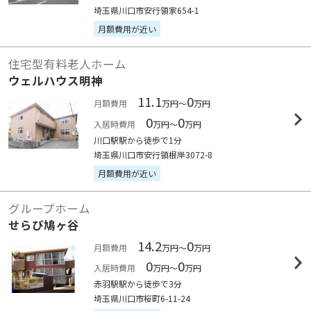
埼玉県川口市安行領家654-1
月額費用が近い
住宅型有料老人ホーム
ウェルハウス明神
11.1
0
月額費用
万円～
万円
0
0
入居時費用
万円～
万円
川口駅駅から徒歩で1分
埼玉県川口市安行領根岸3072-8
月額費用が近い
グループホーム
せらび鳩ヶ谷
14.2
0
月額費用
万円～
万円
0
0
入居時費用
万円～
万円
赤羽駅駅から徒歩で3分
埼玉県川口市桜町6-11-24