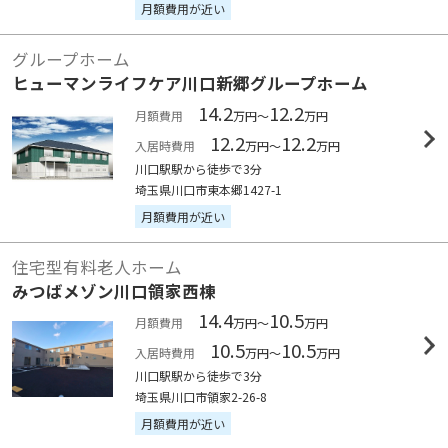
月額費用が近い
グループホーム
ヒューマンライフケア川口新郷グループホーム
14.2
12.2
月額費用
万円～
万円
12.2
12.2
入居時費用
万円～
万円
川口駅駅から徒歩で3分
埼玉県川口市東本郷1427-1
月額費用が近い
住宅型有料老人ホーム
みつばメゾン川口領家西棟
14.4
10.5
月額費用
万円～
万円
10.5
10.5
入居時費用
万円～
万円
川口駅駅から徒歩で3分
埼玉県川口市領家2-26-8
月額費用が近い