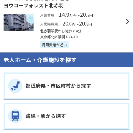
ヨウコーフォレスト北赤羽
14.9
20
月額費用
万円～
万円
20
20
入居時費用
万円～
万円
北赤羽駅駅から徒歩で4分
東京都北区浮間3-24-10
月額費用が近い
老人ホーム・介護施設を探す
都道府県・市区町村から探す
路線・駅から探す