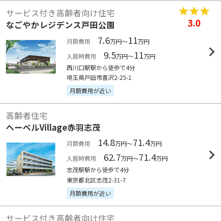
サービス付き高齢者向け住宅
3.0
なごやかレジデンス戸田公園
7.6
11
月額費用
万円～
万円
9.5
11
入居時費用
万円～
万円
西川口駅駅から徒歩で4分
埼玉県戸田市喜沢2-25-1
月額費用が近い
高齢者住宅
ヘーベルVillage赤羽志茂
14.8
71.4
月額費用
万円～
万円
62.7
71.4
入居時費用
万円～
万円
志茂駅駅から徒歩で4分
東京都北区志茂2-31-7
月額費用が近い
サービス付き高齢者向け住宅