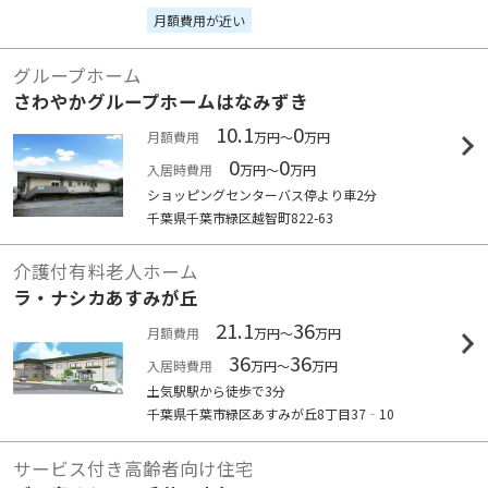
月額費用が近い
グループホーム
さわやかグループホームはなみずき
10.1
0
月額費用
万円～
万円
0
0
入居時費用
万円～
万円
ショッピングセンターバス停より車2分
千葉県千葉市緑区越智町822-63
介護付有料老人ホーム
ラ・ナシカあすみが丘
21.1
36
月額費用
万円～
万円
36
36
入居時費用
万円～
万円
土気駅駅から徒歩で3分
千葉県千葉市緑区あすみが丘8丁目37‐10
サービス付き高齢者向け住宅