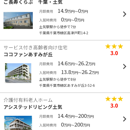
ご長寿くらぶ 千葉・土気
14.9
0
月額費用
万円～
万円
0
0
入居時費用
万円～
万円
土気駅駅から徒歩で7分
千葉県千葉市緑区高津戸町14-2
サービス付き高齢者向け住宅
3.0
ココファンあすみが丘
14.6
26.2
月額費用
万円～
万円
13.8
26.2
入居時費用
万円～
万円
土気駅駅から徒歩で8分
千葉県千葉市緑区あすみが丘3-52-6
介護付有料老人ホーム
3.0
アシステッドリビング土気
14.4
200
月額費用
万円～
万円
0
200
入居時費用
万円～
万円