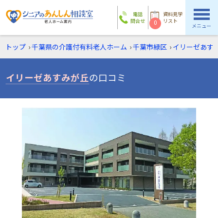
電話
資料見学
問合せ
リスト
0
メニュー
トップ
›
千葉県の介護付有料老人ホーム
›
千葉市緑区
›
イリーゼあす
イリーゼあすみが丘
の口コミ