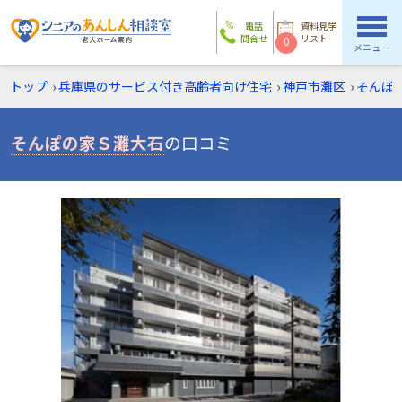
電話
資料見学
問合せ
リスト
0
メニュー
トップ
›
兵庫県のサービス付き高齢者向け住宅
›
神戸市灘区
›
そんぽ
そんぽの家Ｓ灘大石
の口コミ