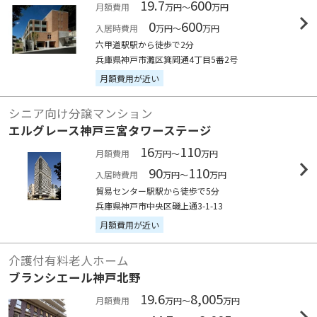
19.7
600
月額費用
万円～
万円
0
600
入居時費用
万円～
万円
六甲道駅駅から徒歩で2分
兵庫県神戸市灘区箕岡通4丁目5番2号
月額費用が近い
シニア向け分譲マンション
エルグレース神戸三宮タワーステージ
16
110
月額費用
万円～
万円
90
110
入居時費用
万円～
万円
貿易センター駅駅から徒歩で5分
兵庫県神戸市中央区磯上通3-1-13
月額費用が近い
介護付有料老人ホーム
ブランシエール神戸北野
19.6
8,005
月額費用
万円～
万円