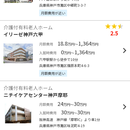
兵庫県神戸市灘区中郷町3-3-7
月額費用が近い
介護付有料老人ホーム
2.5
イリーゼ神戸六甲
18.8
1,364
月額費用
万円～
万円
0
1,364
入居時費用
万円～
万円
六甲駅駅から徒歩で10分
兵庫県神戸市灘区篠原本町4-6-3
月額費用が近い
介護付有料老人ホーム
ニチイケアセンター神戸摩耶
24
30
月額費用
万円～
万円
30
30
入居時費用
万円～
万円
阪神高速 神戸線「摩耶IC」より車1分
兵庫県神戸市灘区味泥町4-19