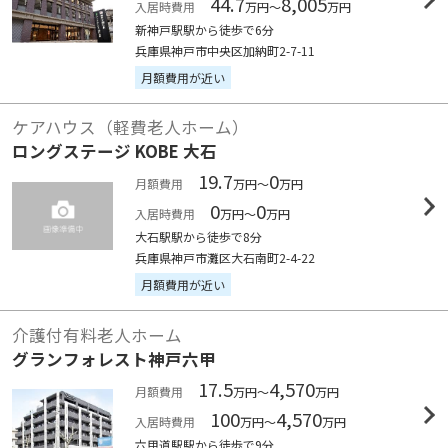
44.7
8,005
入居時費用
万円～
万円
新神戸駅駅から徒歩で6分
兵庫県神戸市中央区加納町2-7-11
月額費用が近い
ケアハウス（軽費老人ホーム）
ロングステージ KOBE 大石
19.7
0
月額費用
万円～
万円
0
0
入居時費用
万円～
万円
大石駅駅から徒歩で8分
兵庫県神戸市灘区大石南町2-4-22
月額費用が近い
介護付有料老人ホーム
グランフォレスト神戸六甲
17.5
4,570
月額費用
万円～
万円
100
4,570
入居時費用
万円～
万円
六甲道駅駅から徒歩で9分